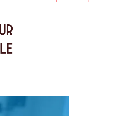
ur
le