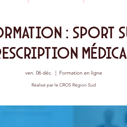
ormation : Sport s
rescription médica
ven. 06 déc.
  |  
Formation en ligne
Réalisé par le CROS Région Sud